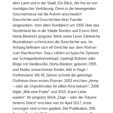
dem Land und in der Stadt. Ein Blick, der frei ist von
nostalgischer Verklärung. Denn in die bewegenden
Geschehnisse hat die Autorin anschaulich
Geschichte und Geschichten ihrer Familie
eingewoben. Vom alten Norddeich um 1900 über das
Norderland bis in die Städte Norden und Esens führt
Herta Bleekers jüngstes Werk seine Leser
Zahlreiche
Illustrationen schmücken die Geschichte aus. Im
Anhang befinden sich elf Gerichte aus dem Roman
zum Nachkochen. Dazu zählen so typische Speisen
wie Schnippelbohneneintopf, Updrögt Bohnen oder
Klütje mit Vanillesoße.
Herta Bleeker, geboren 1955
und Mutter erwachsener Kinder, lebt in Hage /
Ostfriesland. Mit 45 Jahren schrieb die gebürtige
Ostfriesin ihren ersten Roman. 2003 erschien „Anna
– oder als Urgroßmutter ihr elftes Kind bekam“, 2006
folgte „Wie eine Feder“ und 2010 „Kann Liebe
warten“. Ihr jüngstes Werk „Daje – oder die Träume
hinterm Deich“ erschien nun im April 2017, erste
Lesungen sind schon geplant. Die Publikation, 256