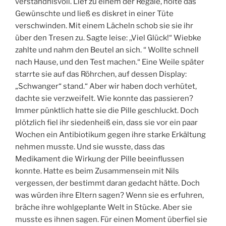
verständnisvoll. Lief zu einem der Regale, holte das
Gewünschte und ließ es diskret in einer Tüte
verschwinden. Mit einem Lächeln schob sie sie ihr
über den Tresen zu. Sagte leise: ,,Viel Glück!“ Wiebke
zahlte und nahm den Beutel an sich. “ Wollte schnell
nach Hause, und den Test machen.“ Eine Weile später
starrte sie auf das Röhrchen, auf dessen Display:
„Schwanger“ stand.“ Aber wir haben doch verhütet,
dachte sie verzweifelt. Wie konnte das passieren?
Immer pünktlich hatte sie die Pille geschluckt. Doch
plötzlich fiel ihr siedenheiß ein, dass sie vor ein paar
Wochen ein Antibiotikum gegen ihre starke Erkältung
nehmen musste. Und sie wusste, dass das
Medikament die Wirkung der Pille beeinflussen
konnte. Hatte es beim Zusammensein mit Nils
vergessen, der bestimmt daran gedacht hätte. Doch
was würden ihre Eltern sagen? Wenn sie es erfuhren,
bräche ihre wohlgeplante Welt in Stücke. Aber sie
musste es ihnen sagen. Für einen Moment überfiel sie