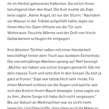
ihr im Herbst geborenes Kälbchen. Sie strich ihnen
beruhigend über den Kopf. Die Kuh muhte als Daje
leise sagte: ,,Keine Angst, ist nur der Sturm.“ Nachdem
sie Wasser in der Tränke aufgefüllt hatte, legte sie
ihnen Heu hin. Dann öffnete sie die Tür zum
Wohnraum. Feuchte Wärme und der Duft von frisch
Gebackenem schlugen ihr entgegen.
Ihre ältesten Töchter saßen mit einer Handarbeit
beschäftigt hinter dem Tisch aus dunklem Eichenholz.
Die vierzehnjährige Marleen sprang auf. Rief besorgt:
,,Mutter, wir haben uns schon Sorgen gemacht. Gib mir
dein nasses Tuch und setz dich in den Sessel. Du bist ja
ganz erfroren.“ Daje war tatsächlich sehr müde. Für
einen Moment schloss sie die Augen und spürte, wie
sich das Kind in ihrem Bauch bewegte. Leise sagte sie
zu ihm: ,,Keine Sorge ich habe dich nicht vergessen.“
Bis zur Geburt an Weihnachten war es nicht mehr
lange hin. Und Daje hoffe, dass dann auch ihr Mann zu