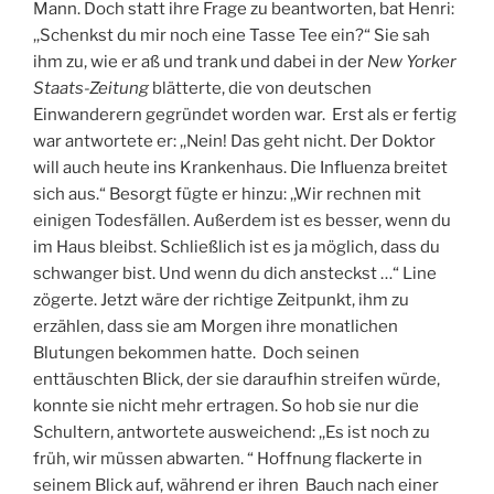
Mann. Doch statt ihre Frage zu beantworten, bat Henri:
,,Schenkst du mir noch eine Tasse Tee ein?“ Sie sah
ihm zu, wie er aß und trank und dabei in der
New Yorker
Staats-Zeitung
blätterte, die von deutschen
Einwanderern gegründet worden war. Erst als er fertig
war antwortete er: ,,Nein! Das geht nicht. Der Doktor
will auch heute ins Krankenhaus. Die Influenza breitet
sich aus.“ Besorgt fügte er hinzu: ,,Wir rechnen mit
einigen Todesfällen. Außerdem ist es besser, wenn du
im Haus bleibst. Schließlich ist es ja möglich, dass du
schwanger bist. Und wenn du dich ansteckst …“ Line
zögerte. Jetzt wäre der richtige Zeitpunkt, ihm zu
erzählen, dass sie am Morgen ihre monatlichen
Blutungen bekommen hatte. Doch seinen
enttäuschten Blick, der sie daraufhin streifen würde,
konnte sie nicht mehr ertragen. So hob sie nur die
Schultern, antwortete ausweichend: ,,Es ist noch zu
früh, wir müssen abwarten. “ Hoffnung flackerte in
seinem Blick auf, während er ihren Bauch nach einer