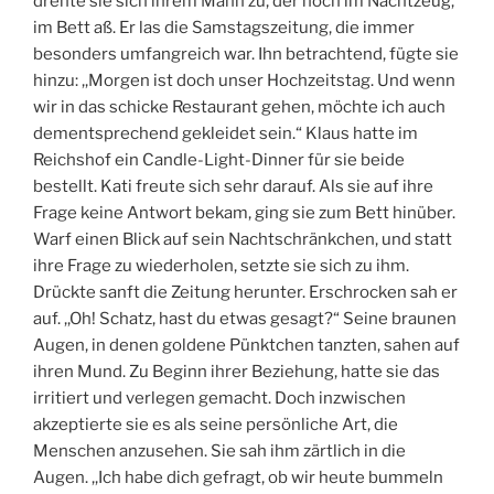
drehte sie sich ihrem Mann zu, der noch im Nachtzeug,
im Bett aß. Er las die Samstagszeitung, die immer
besonders umfangreich war. Ihn betrachtend, fügte sie
hinzu: ,,Morgen ist doch unser Hochzeitstag. Und wenn
wir in das schicke Restaurant gehen, möchte ich auch
dementsprechend gekleidet sein.“ Klaus hatte im
Reichshof ein Candle-Light-Dinner für sie beide
bestellt. Kati freute sich sehr darauf. Als sie auf ihre
Frage keine Antwort bekam, ging sie zum Bett hinüber.
Warf einen Blick auf sein Nachtschränkchen, und statt
ihre Frage zu wiederholen, setzte sie sich zu ihm.
Drückte sanft die Zeitung herunter. Erschrocken sah er
auf. ,,Oh! Schatz, hast du etwas gesagt?“ Seine braunen
Augen, in denen goldene Pünktchen tanzten, sahen auf
ihren Mund. Zu Beginn ihrer Beziehung, hatte sie das
irritiert und verlegen gemacht. Doch inzwischen
akzeptierte sie es als seine persönliche Art, die
Menschen anzusehen. Sie sah ihm zärtlich in die
Augen. ,,Ich habe dich gefragt, ob wir heute bummeln