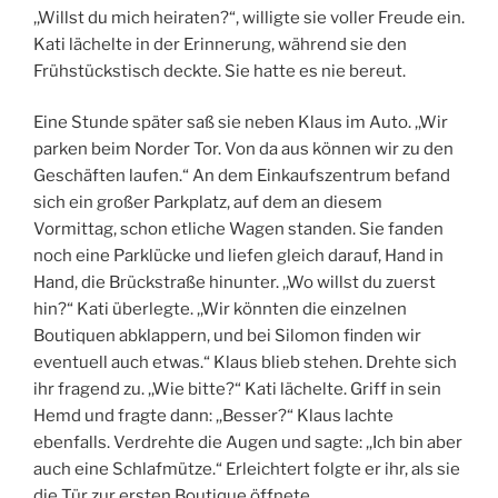
,,Willst du mich heiraten?“, willigte sie voller Freude ein.
Kati lächelte in der Erinnerung, während sie den
Frühstückstisch deckte. Sie hatte es nie bereut.
Eine Stunde später saß sie neben Klaus im Auto. ,,Wir
parken beim Norder Tor. Von da aus können wir zu den
Geschäften laufen.“ An dem Einkaufszentrum befand
sich ein großer Parkplatz, auf dem an diesem
Vormittag, schon etliche Wagen standen. Sie fanden
noch eine Parklücke und liefen gleich darauf, Hand in
Hand, die Brückstraße hinunter. ,,Wo willst du zuerst
hin?“ Kati überlegte. ,,Wir könnten die einzelnen
Boutiquen abklappern, und bei Silomon finden wir
eventuell auch etwas.“ Klaus blieb stehen. Drehte sich
ihr fragend zu. ,,Wie bitte?“ Kati lächelte. Griff in sein
Hemd und fragte dann: ,,Besser?“ Klaus lachte
ebenfalls. Verdrehte die Augen und sagte: ,,Ich bin aber
auch eine Schlafmütze.“ Erleichtert folgte er ihr, als sie
die Tür zur ersten Boutique öffnete.