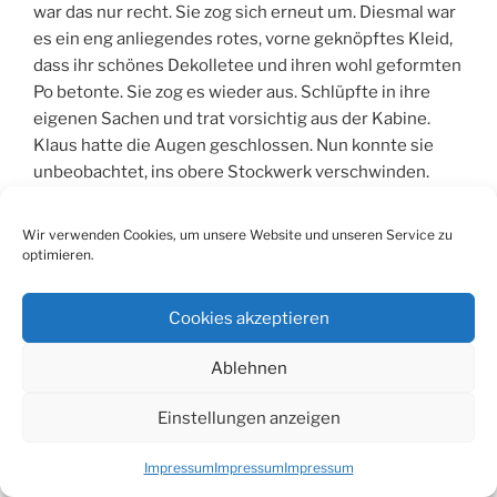
war das nur recht. Sie zog sich erneut um. Diesmal war
es ein eng anliegendes rotes, vorne geknöpftes Kleid,
dass ihr schönes Dekolletee und ihren wohl geformten
Po betonte. Sie zog es wieder aus. Schlüpfte in ihre
eigenen Sachen und trat vorsichtig aus der Kabine.
Klaus hatte die Augen geschlossen. Nun konnte sie
unbeobachtet, ins obere Stockwerk verschwinden.
Beim Anblick der dort hängenden Spitzenwäsche,
Wir verwenden Cookies, um unsere Website und unseren Service zu
vergaß Kati alles um sich herum. Sie durchforschte die
optimieren.
ganze Abteilung nach den richtigen Dessous. Mit
ihrem Fund ging sie in eine der Kabinen, und probierte
Cookies akzeptieren
es an. Das erste Set bestand aus einem schwarzer
Spitzenbüstenhalter und dazu passender Slip. Beides
Ablehnen
erschien ihr als am besten geeignet unter dem roten
Kleid. ,,Ihr Mann wird begeistert sein, wenn er sie damit
Einstellungen anzeigen
sieht“, sagte die Verkäuferin, während sie Kati
bewundernd ansah. Lächeln stimmte diese zu.
Impressum
Impressum
Impressum