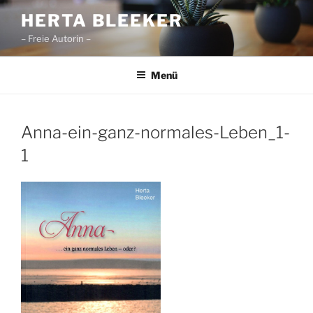
Zum
HERTA BLEEKER
Inhalt
– Freie Autorin –
springen
Menü
Anna-ein-ganz-normales-Leben_1-
1